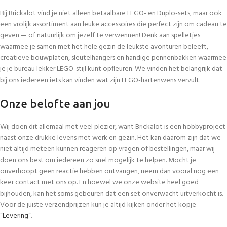
Bij Brickalot vind je niet alleen betaalbare LEGO- en Duplo-sets, maar ook
een vrolijk assortiment aan leuke accessoires die perfect zijn om cadeau te
geven — of natuurlijk om jezelf te verwennen! Denk aan spelletjes
waarmee je samen met het hele gezin de leukste avonturen beleeft,
creatieve bouwplaten, sleutelhangers en handige pennenbakken waarmee
je je bureau lekker LEGO-stijl kunt opfleuren. We vinden het belangrijk dat
bij ons iedereen iets kan vinden wat zijn LEGO-hartenwens vervult.
Onze belofte aan jou
Wij doen dit allemaal met veel plezier, want Brickalot is een hobbyproject
naast onze drukke levens met werk en gezin. Het kan daarom zijn dat we
niet altijd meteen kunnen reageren op vragen of bestellingen, maar wij
doen ons best om iedereen zo snel mogelijk te helpen. Mocht je
onverhoopt geen reactie hebben ontvangen, neem dan vooral nog een
keer contact met ons op. En hoewel we onze website heel goed
bijhouden, kan het soms gebeuren dat een set onverwacht uitverkocht is.
Voor de juiste verzendprijzen kun je altijd kijken onder het kopje
“
Levering
“.