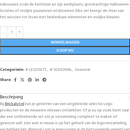
nabouwen zoals de kerstman en zijn werkplaats, spookachtige Halloween-
locaties of vrolijke paaseieren en bloemen. Elke set brengt de sfeer van
het seizoen tot leven met herkenbare elementen en vrolijke kleuren.
WINKELWAGEN
KOOP NU
Categorieën:
# LEGOSETS
,
# SEASONAL
,
Seasonal
Share:
Beschrijving
Bij
Brickalot.nl
kun je genieten van een uitgebreide selectie Lego
producten en de nieuwste releases ontdekken. Of je nu op zoek bent naar
die ene ontbrekende set om je verzameling compleet te maken of
gewoon wilt zien wat er nieuw is op het gebied van de legoverzameling,
we hebben het allemaal. Laat je meevoeren in de betoverende wereld van