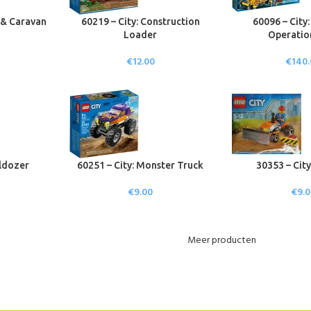
p & Caravan
60219 – City: Construction
60096 – City
Loader
Operatio
€
12.00
€
140
lldozer
60251 – City: Monster Truck
30353 – City
€
9.00
€
9.
Meer producten