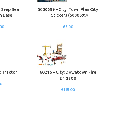
: Deep Sea
5000699 – City: Town Plan City
n Base
+ Stickers (5000699)
.00
€
5.00
: Tractor
60216 – City: Downtown Fire
Brigade
00
€
115.00