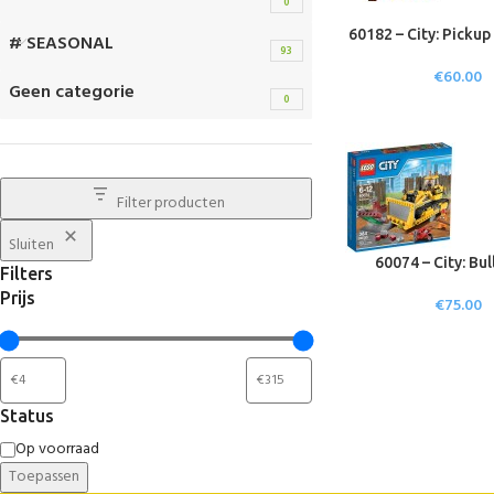
0
60182 – City: Picku
# SEASONAL
93
€
60.00
Geen categorie
0
Filter producten
Sluiten
60074 – City: Bu
Filters
Prijs
€
75.00
Status
Op voorraad
Toepassen