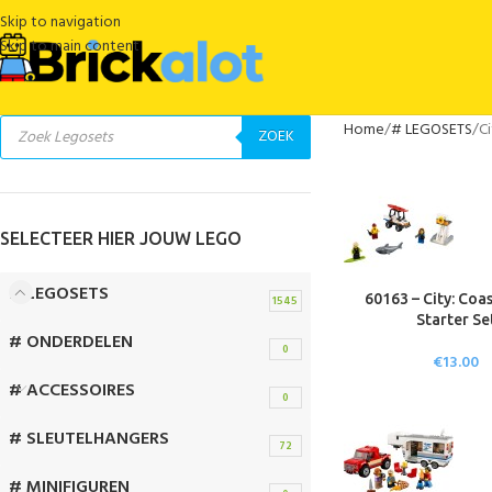
Skip to navigation
Skip to main content
Home
# LEGOSETS
Ci
ZOEK
SELECTEER HIER JOUW LEGO
# LEGOSETS
60163 – City: Coa
1545
Starter Se
# ONDERDELEN
0
€
13.00
# ACCESSOIRES
0
# SLEUTELHANGERS
72
# MINIFIGUREN