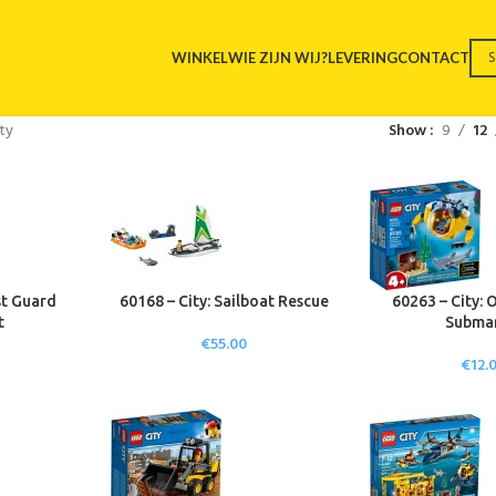
WINKEL
WIE ZIJN WIJ?
LEVERING
CONTACT
ty
Show
9
12
st Guard
60168 – City: Sailboat Rescue
60263 – City: 
t
Subma
€
55.00
€
12.