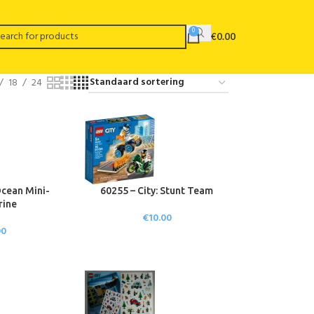
0
€
0.00
18
24
Ocean Mini-
60255 – City: Stunt Team
rine
€
10.00
00