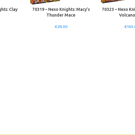
hts: Clay
70319 – Nexo Knights: Macy’s
70323 – Nexo Kni
Thunder Mace
Volcano
€
28.00
€
165.