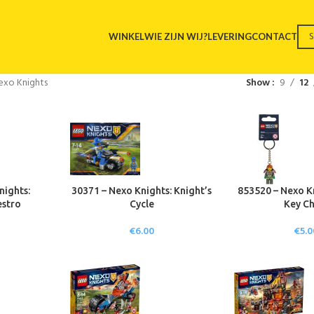
WINKEL
WIE ZIJN WIJ?
LEVERING
CONTACT
exo Knights
Show
9
12
nights:
30371 – Nexo Knights: Knight’s
853520 – Nexo K
estro
Cycle
Key Ch
€
6.00
€
5.0