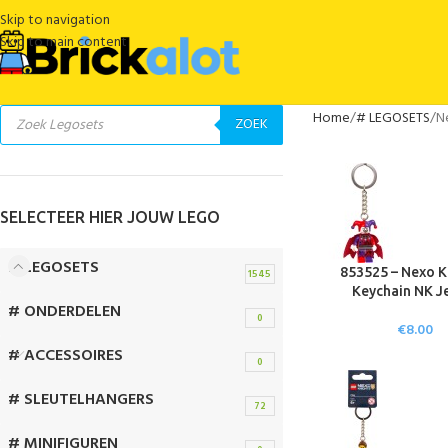
Skip to navigation
Skip to main content
Home
# LEGOSETS
N
ZOEK
SELECTEER HIER JOUW LEGO
# LEGOSETS
853525 – Nexo K
1545
Keychain NK J
# ONDERDELEN
0
€
8.00
# ACCESSOIRES
0
# SLEUTELHANGERS
72
# MINIFIGUREN