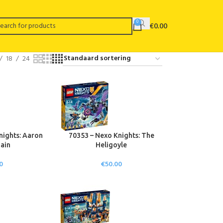
0
€
0.00
18
24
nights: Aaron
70353 – Nexo Knights: The
ain
Heligoyle
0
€
50.00