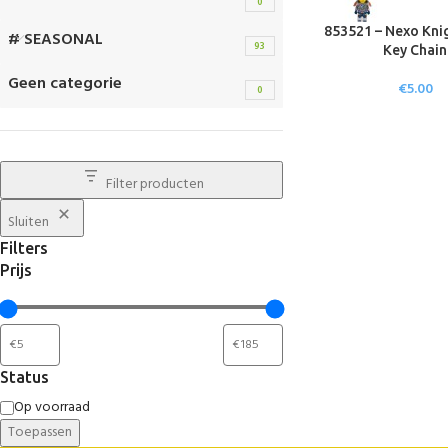
0
853521 – Nexo Knig
# SEASONAL
93
Key Chain
Geen categorie
€
5.00
0
Filter producten
Sluiten
Filters
Prijs
Status
Op voorraad
Toepassen