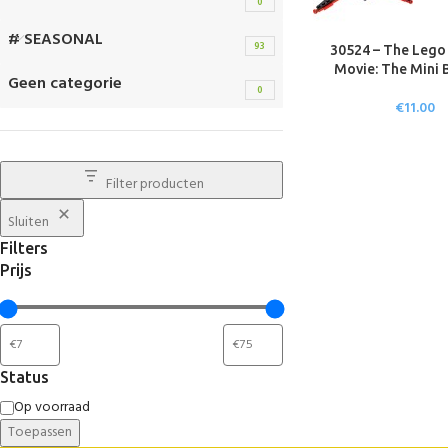
0
# SEASONAL
93
30524 – The Leg
Movie: The Mini 
Geen categorie
0
€
11.00
Filter producten
Sluiten
Filters
Prijs
Status
Op voorraad
Toepassen