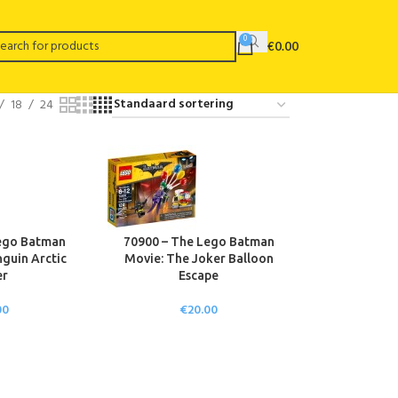
0
€
0.00
18
24
ego Batman
70900 – The Lego Batman
guin Arctic
Movie: The Joker Balloon
er
Escape
00
€
20.00