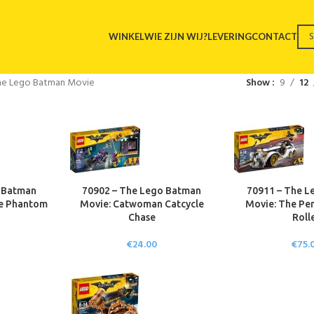
WINKEL
WIE ZIJN WIJ?
LEVERING
CONTACT
he Lego Batman Movie
Show
9
12
o Batman
70902 – The Lego Batman
70911 – The L
he Phantom
Movie: Catwoman Catcycle
Movie: The Pen
Chase
Roll
€
24.00
€
75.