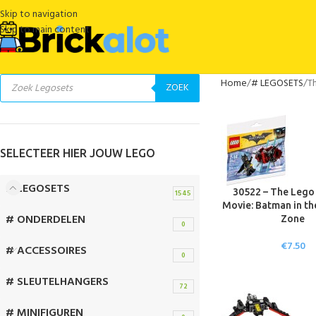
Skip to navigation
Skip to main content
Home
# LEGOSETS
T
ZOEK
SELECTEER HIER JOUW LEGO
# LEGOSETS
30522 – The Leg
1545
Movie: Batman in t
# ONDERDELEN
Zone
0
€
7.50
# ACCESSOIRES
0
# SLEUTELHANGERS
72
# MINIFIGUREN