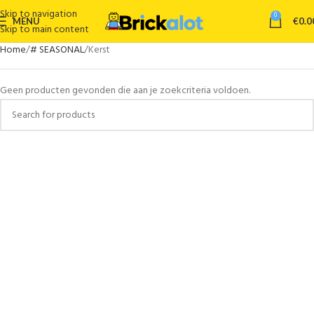
Skip to navigation
0
MENU
€
0.0
Skip to main content
Home
# SEASONAL
Kerst
Geen producten gevonden die aan je zoekcriteria voldoen.