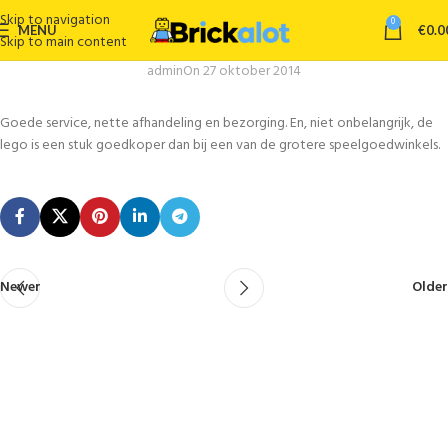
Skip to navigation
0
MENU
€
0.0
Skip to main content
admin
On 27 oktober 2014
Goede service, nette afhandeling en bezorging. En, niet onbelangrijk, de
lego is een stuk goedkoper dan bij een van de grotere speelgoedwinkels.
Newer
Older