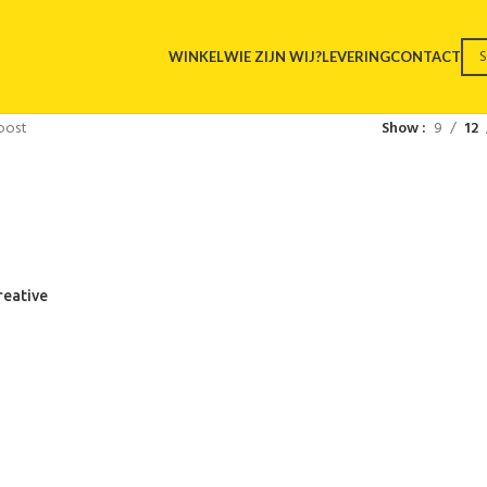
WINKEL
WIE ZIJN WIJ?
LEVERING
CONTACT
oost
Show
9
12
reative