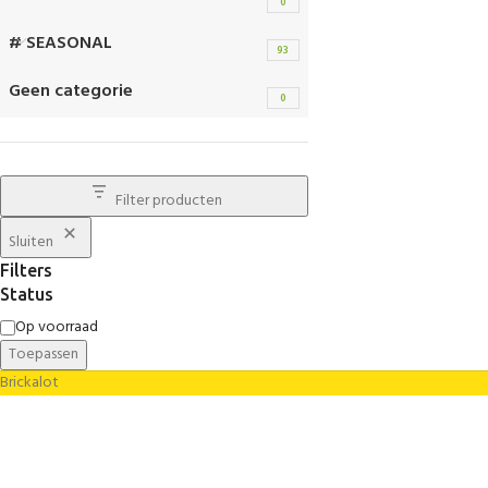
0
# SEASONAL
93
Geen categorie
0
Filter producten
Sluiten
Filters
Status
Op voorraad
Toepassen
Brickalot