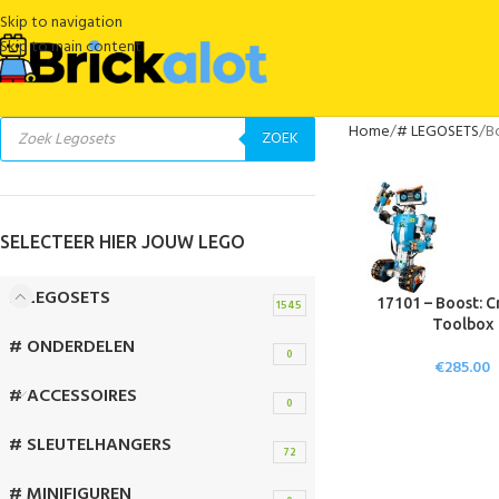
Skip to navigation
Skip to main content
Home
# LEGOSETS
B
ZOEK
SELECTEER HIER JOUW LEGO
# LEGOSETS
17101 – Boost: C
1545
Toolbox
# ONDERDELEN
0
€
285.00
# ACCESSOIRES
0
# SLEUTELHANGERS
72
# MINIFIGUREN