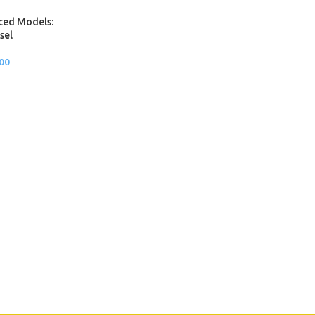
ced Models:
sel
.00