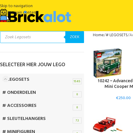
Skip to navigation
Skip to main content
Home
# LEGOSETS
A
ZOEK
SELECTEER HIER JOUW LEGO
# LEGOSETS
10242 – Advanced
1545
Mini Cooper M
# ONDERDELEN
0
€
250.00
# ACCESSOIRES
0
# SLEUTELHANGERS
72
# MINIFIGUREN