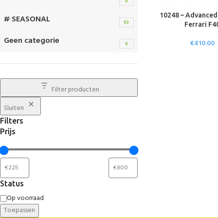
0
10248 – Advanced
# SEASONAL
93
Ferrari F4
Geen categorie
€
410.00
0
Filter producten
Sluiten
Filters
Prijs
Status
Op voorraad
Toepassen