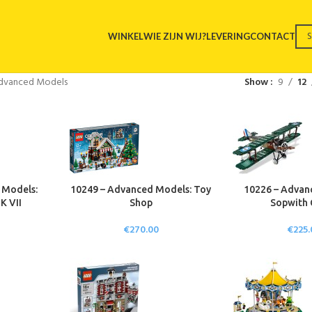
WINKEL
WIE ZIJN WIJ?
LEVERING
CONTACT
dvanced Models
Show
9
12
 Models:
10249 – Advanced Models: Toy
10226 – Advan
K VII
Shop
Sopwith
€
270.00
€
225.