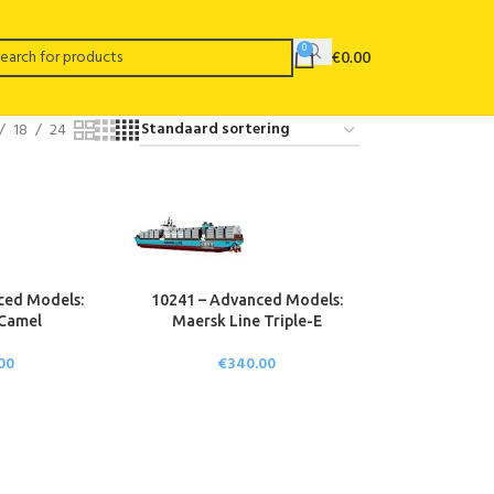
0
€
0.00
18
24
ced Models:
10241 – Advanced Models:
 Camel
Maersk Line Triple-E
00
€
340.00