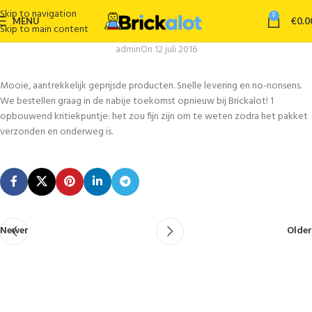
Skip to navigation
0
MENU
€
0.0
Skip to main content
admin
On 12 juli 2016
Mooie, aantrekkelijk geprijsde producten. Snelle levering en no-nonsens.
We bestellen graag in de nabije toekomst opnieuw bij Brickalot! 1
opbouwend kritiekpuntje: het zou fijn zijn om te weten zodra het pakket
verzonden en onderweg is.
Newer
Older