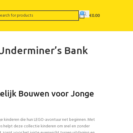
0
€
0.00
 Underminer’s Bank
elijk Bouwen voor Jonge
ge kinderen die hun LEGO-avontuur net beginnen. Met
es helpt deze collectie kinderen om snel en zonder
zorgt voor het juiste evenwicht tussen uitdaging en