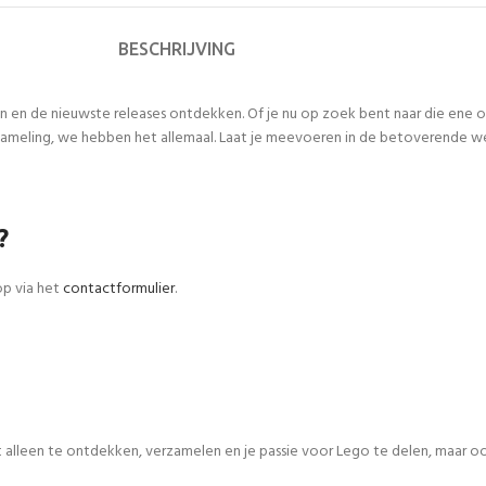
BESCHRIJVING
n en de nieuwste releases ontdekken. Of je nu op zoek bent naar die ene
meling, we hebben het allemaal. Laat je meevoeren in de betoverende werel
?
op via het
contactformulier
.
iet alleen te ontdekken, verzamelen en je passie voor Lego te delen, maar