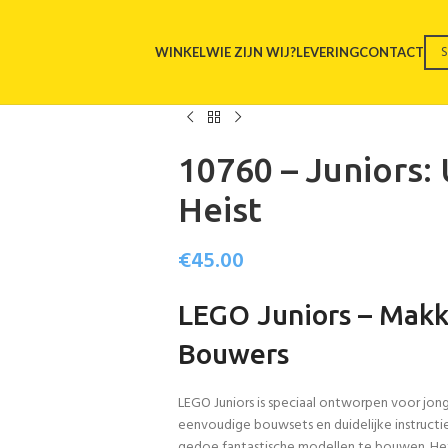
WINKEL
WIE ZIJN WIJ?
LEVERING
CONTACT
10760 – Juniors:
Heist
€
45.00
LEGO Juniors – Makk
Bouwers
LEGO Juniors is speciaal ontworpen voor jon
eenvoudige bouwsets en duidelijke instructi
gedoe fantastische modellen te bouwen. Het 