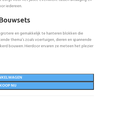
oor iedereen.
 Bouwsets
 grotere en gemakkelijk te hanteren blokken die
akkende thema’s zoals voertuigen, dieren en spannende
ekerd bouwen. Hierdoor ervaren ze meteen het plezier
NKELWAGEN
KOOP NU