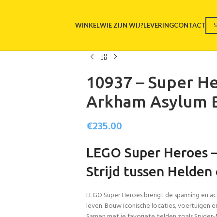
WINKEL
WIE ZIJN WIJ?
LEVERING
CONTACT
10937 – Super H
Arkham Asylum 
€
235.00
LEGO Super Heroes –
Strijd tussen Helden
LEGO Super Heroes brengt de spanning en acti
leven. Bouw iconische locaties, voertuigen e
Samen met je favoriete helden zoals Spide