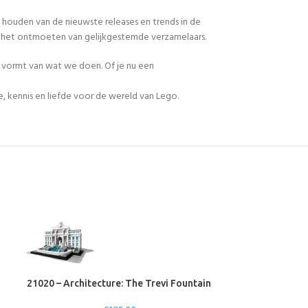
 houden van de nieuwste releases en trends in de
en het ontmoeten van gelijkgestemde verzamelaars.
n vormt van wat we doen. Of je nu een
, kennis en liefde voor de wereld van Lego.
21020 – Architecture: The Trevi Fountain
21024 – A