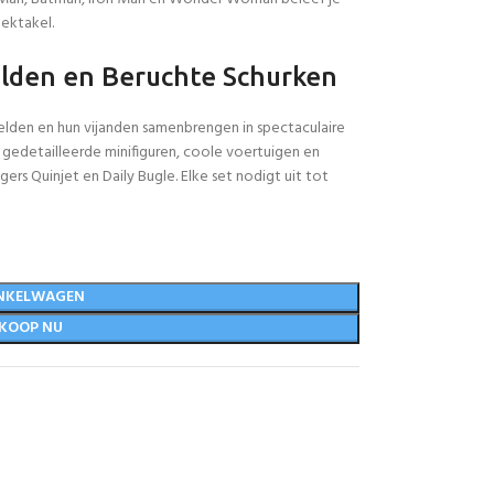
ektakel.
lden en Beruchte Schurken
elden en hun vijanden samenbrengen in spectaculaire
 gedetailleerde minifiguren, coole voertuigen en
rs Quinjet en Daily Bugle. Elke set nodigt uit tot
NKELWAGEN
KOOP NU