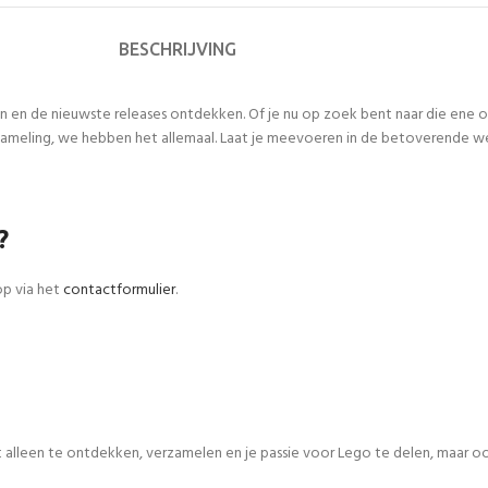
BESCHRIJVING
n en de nieuwste releases ontdekken. Of je nu op zoek bent naar die ene
meling, we hebben het allemaal. Laat je meevoeren in de betoverende werel
?
op via het
contactformulier
.
iet alleen te ontdekken, verzamelen en je passie voor Lego te delen, maar