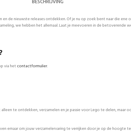
BESCHRIJVING
n en de nieuwste releases ontdekken. Of je nu op zoek bent naar die ene
meling, we hebben het allemaal. Laat je meevoeren in de betoverende werel
?
op via het
contactformulier
.
iet alleen te ontdekken, verzamelen en je passie voor Lego te delen, maar
even ernaar om jouw verzamelervaring te verrijken door je op de hoogte te