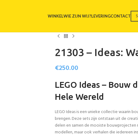
WINKEL
WIE ZIJN WIJ?
LEVERING
CONTACT
21303 – Ideas: Wa
€
250.00
LEGO Ideas – Bouw d
Hele Wereld
LEGO Ideas is een unieke collectie waarin b
brengen. Deze sets zijn ontstaan uit de crea
delen en samen de mooiste bouwprojecten re
modellen, maar ook verhalen die iedereen ins