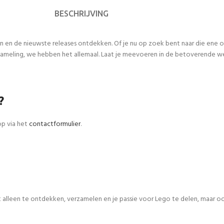
BESCHRIJVING
n en de nieuwste releases ontdekken. Of je nu op zoek bent naar die ene
meling, we hebben het allemaal. Laat je meevoeren in de betoverende werel
?
op via het
contactformulier
.
iet alleen te ontdekken, verzamelen en je passie voor Lego te delen, maar