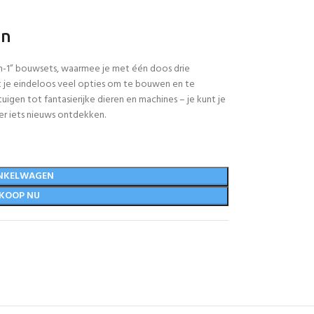
en
in-1” bouwsets, waarmee je met één doos drie
t je eindeloos veel opties om te bouwen en te
uigen tot fantasierijke dieren en machines – je kunt je
eer iets nieuws ontdekken.
NKELWAGEN
KOOP NU