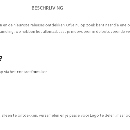
BESCHRIJVING
n en de nieuwste releases ontdekken. Of je nu op zoek bent naar die ene
meling, we hebben het allemaal. Laat je meevoeren in de betoverende werel
?
op via het
contactformulier
.
iet alleen te ontdekken, verzamelen en je passie voor Lego te delen, maar