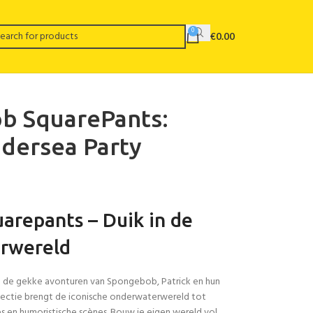
0
€
0.00
b SquarePants:
ndersea Party
repants – Duik in de
rwereld
de gekke avonturen van Spongebob, Patrick en hun
ollectie brengt de iconische onderwaterwereld tot
es en humoristische scènes. Bouw je eigen wereld vol