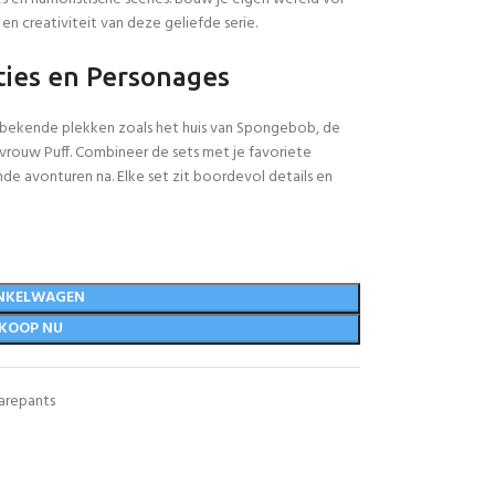
en creativiteit van deze geliefde serie.
ties en Personages
ekende plekken zoals het huis van Spongebob, de
ouw Puff. Combineer de sets met je favoriete
de avonturen na. Elke set zit boordevol details en
NKELWAGEN
KOOP NU
arepants