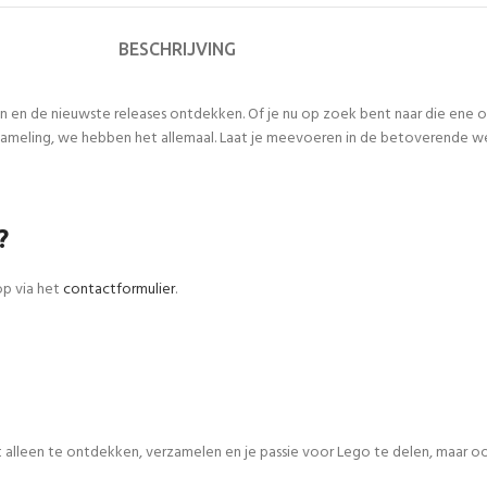
BESCHRIJVING
n en de nieuwste releases ontdekken. Of je nu op zoek bent naar die ene
meling, we hebben het allemaal. Laat je meevoeren in de betoverende werel
?
op via het
contactformulier
.
iet alleen te ontdekken, verzamelen en je passie voor Lego te delen, maar