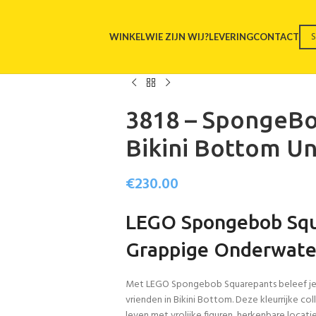
WINKEL
WIE ZIJN WIJ?
LEVERING
CONTACT
3818 – SpongeBo
Bikini Bottom U
€
230.00
LEGO Spongebob Squa
Grappige Onderwate
Met LEGO Spongebob Squarepants beleef je 
vrienden in Bikini Bottom. Deze kleurrijke c
leven met vrolijke figuren, herkenbare locati