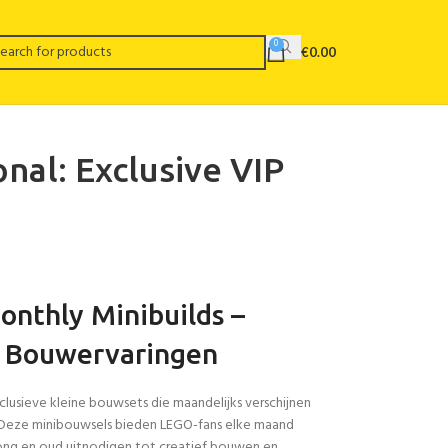
0
€
0.00
nal: Exclusive VIP
nthly Minibuilds –
r Bouwervaringen
lusieve kleine bouwsets die maandelijks verschijnen
s. Deze minibouwsels bieden LEGO-fans elke maand
jong en oud uitnodigen tot creatief bouwen en