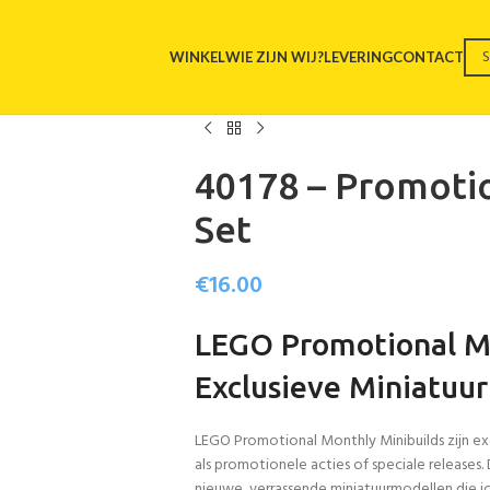
WINKEL
WIE ZIJN WIJ?
LEVERING
CONTACT
40178 – Promotio
Set
€
16.00
LEGO Promotional Mo
Exclusieve Miniatuu
LEGO Promotional Monthly Minibuilds zijn exc
als promotionele acties of speciale release
nieuwe, verrassende miniatuurmodellen die 