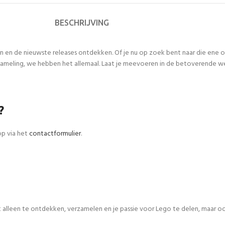
BESCHRIJVING
n en de nieuwste releases ontdekken. Of je nu op zoek bent naar die ene
meling, we hebben het allemaal. Laat je meevoeren in de betoverende werel
?
op via het
contactformulier
.
iet alleen te ontdekken, verzamelen en je passie voor Lego te delen, maar