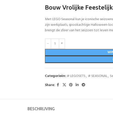
Bouw Vrolijke Feestelij
Met LEGO Seasonal kun je iconische seizoe
zijn werkplaats, spookachtige Halloween-loca
brengt de sfeer van het seizoen tot leven me
WI
Categorieën:
# LEGOSETS
,
# SEASONAL
,
S
Share:
BESCHRIJVING