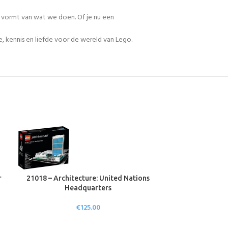
n vormt van wat we doen. Of je nu een
, kennis en liefde voor de wereld van Lego.
r
21018 – Architecture: United Nations
21023 – Archite
Headquarters
€
125.00