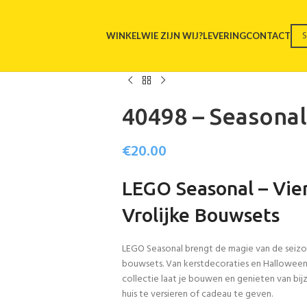
WINKEL
WIE ZIJN WIJ?
LEVERING
CONTACT
40498 – Seasonal
€
20.00
LEGO Seasonal – Vie
Vrolijke Bouwsets
LEGO Seasonal brengt de magie van de seizoe
bouwsets. Van kerstdecoraties en Halloween
collectie laat je bouwen en genieten van bi
huis te versieren of cadeau te geven.