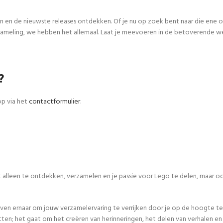
n en de nieuwste releases ontdekken. Of je nu op zoek bent naar die ene
meling, we hebben het allemaal. Laat je meevoeren in de betoverende werel
?
op via het
contactformulier
.
iet alleen te ontdekken, verzamelen en je passie voor Lego te delen, maar
even ernaar om jouw verzamelervaring te verrijken door je op de hoogte te
tten; het gaat om het creëren van herinneringen, het delen van verhalen 