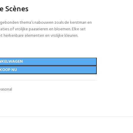
ke Scènes
nsgebonden thema’s nabouwen zoals de kerstman en
ties of vrolijke paaseieren en bloemen. Elke set
t herkenbare elementen en vrolijke kleuren.
NKELWAGEN
KOOP NU
easonal