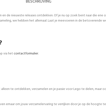
BESCHRIJVING
n en de nieuwste releases ontdekken. Of je nu op zoek bent naar die ene
meling, we hebben het allemaal. Laat je meevoeren in de betoverende werel
?
op via het
contactformulier
.
iet alleen te ontdekken, verzamelen en je passie voor Lego te delen, maar
even ernaar om jouw verzamelervaring te verrijken door je op de hoogte te