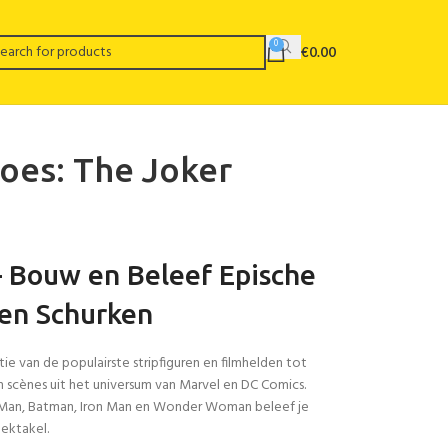
0
€
0.00
oes: The Joker
 Bouw en Beleef Epische
 en Schurken
e van de populairste stripfiguren en filmhelden tot
n scènes uit het universum van Marvel en DC Comics.
r-Man, Batman, Iron Man en Wonder Woman beleef je
ektakel.