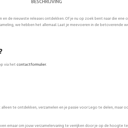
BESCHRIJVING
n en de nieuwste releases ontdekken. Of je nu op zoek bent naar die ene
meling, we hebben het allemaal. Laat je meevoeren in de betoverende werel
?
op via het
contactformulier
.
iet alleen te ontdekken, verzamelen en je passie voor Lego te delen, maar
even ernaar om jouw verzamelervaring te verrijken door je op de hoogte te