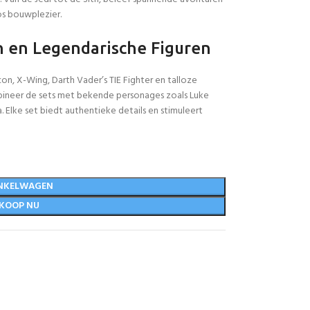
s bouwplezier.
 en Legendarische Figuren
on, X-Wing, Darth Vader’s TIE Fighter en talloze
neer de sets met bekende personages zoals Luke
. Elke set biedt authentieke details en stimuleert
NKELWAGEN
KOOP NU