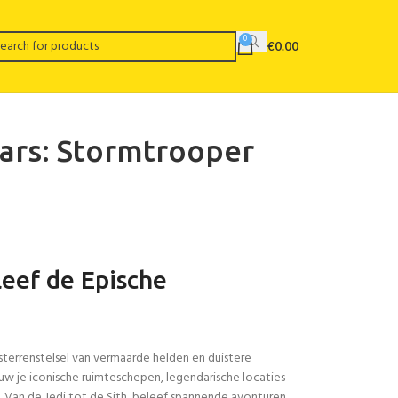
0
€
0.00
ars: Stormtrooper
eef de Epische
sterrenstelsel van vermaarde helden en duistere
uw je iconische ruimteschepen, legendarische locaties
. Van de Jedi tot de Sith, beleef spannende avonturen