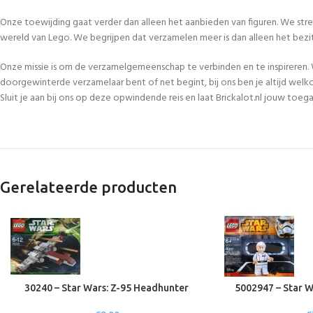
Onze toewijding gaat verder dan alleen het aanbieden van figuren. We str
wereld van Lego. We begrijpen dat verzamelen meer is dan alleen het bezi
Onze missie is om de verzamelgemeenschap te verbinden en te inspireren. 
doorgewinterde verzamelaar bent of net begint, bij ons ben je altijd welk
Sluit je aan bij ons op deze opwindende reis en laat Brickalot.nl jouw to
Gerelateerde producten
30240 – Star Wars: Z-95 Headhunter
5002947 – Star W