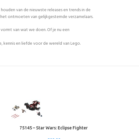
 houden van de nieuwste releases en trends in de
en het ontmoeten van gelijkgestemde verzamelaars.
n vormt van wat we doen. Of je nu een
, kennis en liefde voor de wereld van Lego.
75145 – Star Wars: Eclipse Fighter
75194 – Star War
M