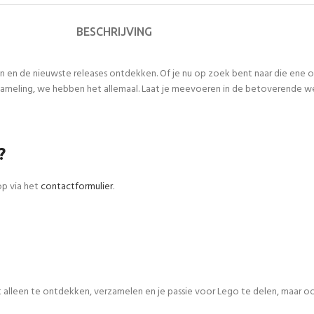
BESCHRIJVING
n en de nieuwste releases ontdekken. Of je nu op zoek bent naar die ene
meling, we hebben het allemaal. Laat je meevoeren in de betoverende werel
?
op via het
contactformulier
.
iet alleen te ontdekken, verzamelen en je passie voor Lego te delen, maar