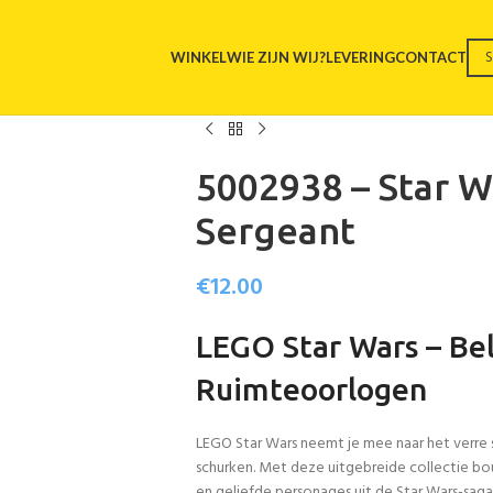
WINKEL
WIE ZIJN WIJ?
LEVERING
CONTACT
5002938 – Star W
Sergeant
€
12.00
LEGO Star Wars – Bel
Ruimteoorlogen
LEGO Star Wars neemt je mee naar het verre 
schurken. Met deze uitgebreide collectie bo
en geliefde personages uit de Star Wars-saga