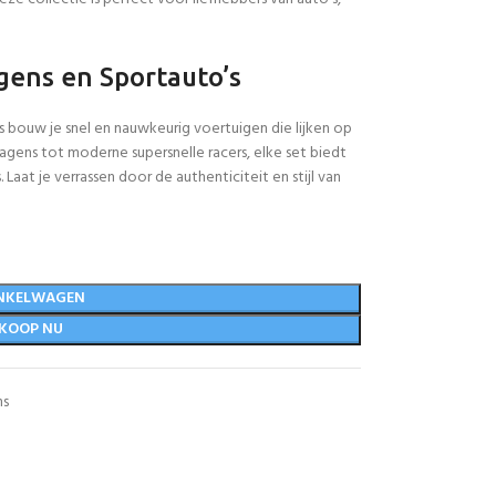
ens en Sportauto’s
ouw je snel en nauwkeurig voertuigen die lijken op
gens tot moderne supersnelle racers, elke set biedt
 Laat je verrassen door de authenticiteit en stijl van
NKELWAGEN
KOOP NU
ns