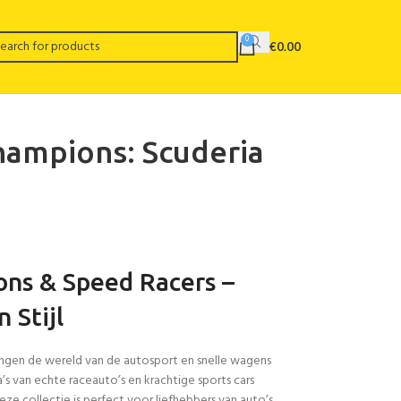
0
€
0.00
hampions: Scuderia
ns & Speed Racers –
 Stijl
gen de wereld van de autosport en snelle wagens
’s van echte raceauto’s en krachtige sports cars
eze collectie is perfect voor liefhebbers van auto’s,