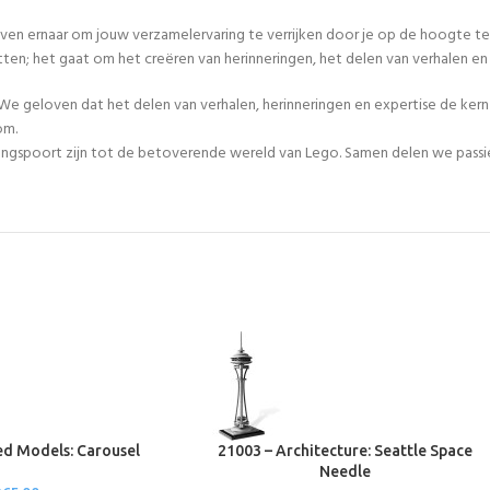
even ernaar om jouw verzamelervaring te verrijken door je op de hoogte te
tten; het gaat om het creëren van herinneringen, het delen van verhalen 
We geloven dat het delen van verhalen, herinneringen en expertise de ker
om.
egangspoort zijn tot de betoverende wereld van Lego. Samen delen we passie
d Models: Carousel
21003 – Architecture: Seattle Space
Needle