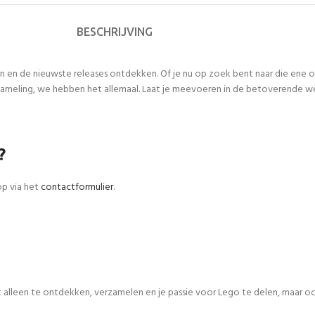
BESCHRIJVING
n en de nieuwste releases ontdekken. Of je nu op zoek bent naar die ene
meling, we hebben het allemaal. Laat je meevoeren in de betoverende werel
?
op via het
contactformulier
.
iet alleen te ontdekken, verzamelen en je passie voor Lego te delen, maar