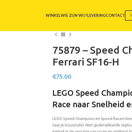
WINKEL
WIE ZIJN WIJ?
LEVERING
CONTACT
75879 – Speed C
Ferrari SF16-H
€
75.00
LEGO Speed Champio
Race naar Snelheid en
LEGO Speed Champions en Speed Racers bren
naar je bouwtafel. Met gedetailleerde replica
beleef je de sensatie van racen en snelheid. D