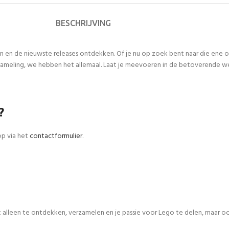
BESCHRIJVING
n en de nieuwste releases ontdekken. Of je nu op zoek bent naar die ene
meling, we hebben het allemaal. Laat je meevoeren in de betoverende werel
?
op via het
contactformulier
.
iet alleen te ontdekken, verzamelen en je passie voor Lego te delen, maar