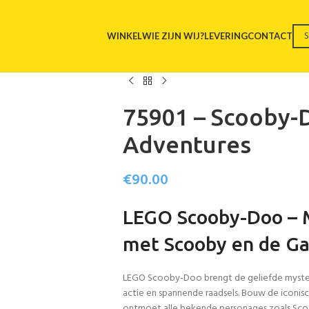
WINKEL
WIE ZIJN WIJ?
LEVERING
CONTACT
75901 – Scooby-
Adventures
€
90.00
LEGO Scooby-Doo – 
met Scooby en de G
LEGO Scooby-Doo brengt de geliefde mysteri
actie en spannende raadsels. Bouw de iconis
ontmoet alle bekende personages zoals Scoo