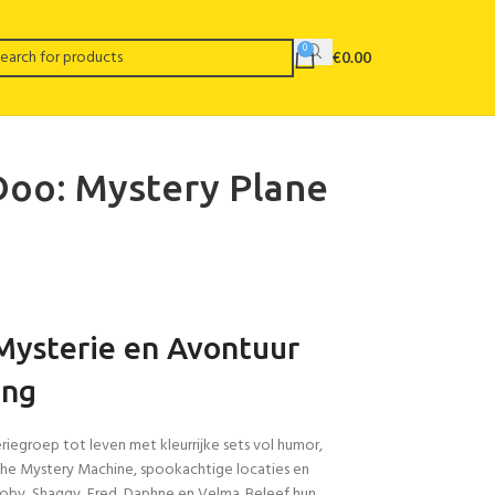
0
€
0.00
Doo: Mystery Plane
Mysterie en Avontuur
ang
egroep tot leven met kleurrijke sets vol humor,
che Mystery Machine, spookachtige locaties en
by, Shaggy, Fred, Daphne en Velma. Beleef hun