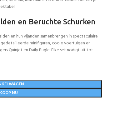
ektakel.
lden en Beruchte Schurken
elden en hun vijanden samenbrengen in spectaculaire
 gedetailleerde minifiguren, coole voertuigen en
rs Quinjet en Daily Bugle. Elke set nodigt uit tot
NKELWAGEN
KOOP NU