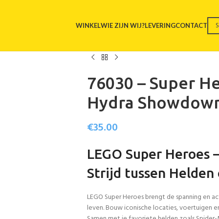
WINKEL
WIE ZIJN WIJ?
LEVERING
CONTACT
76030 – Super H
Hydra Showdow
€
35.00
LEGO Super Heroes –
Strijd tussen Helden
LEGO Super Heroes brengt de spanning en acti
leven. Bouw iconische locaties, voertuigen e
Samen met je favoriete helden zoals Spide