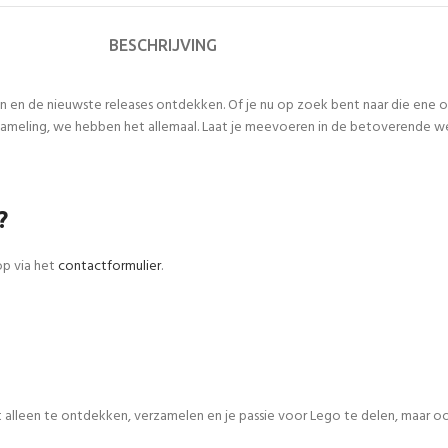
BESCHRIJVING
n en de nieuwste releases ontdekken. Of je nu op zoek bent naar die ene
meling, we hebben het allemaal. Laat je meevoeren in de betoverende werel
?
op via het
contactformulier
.
iet alleen te ontdekken, verzamelen en je passie voor Lego te delen, maar