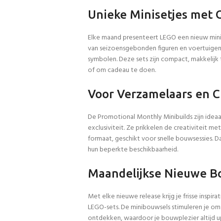
Unieke Minisetjes met 
Elke maand presenteert LEGO een nieuw mini
van seizoensgebonden figuren en voertuigen
symbolen. Deze sets zijn compact, makkelijk 
of om cadeau te doen.
Voor Verzamelaars en 
De Promotional Monthly Minibuilds zijn ideaa
exclusiviteit. Ze prikkelen de creativiteit m
formaat, geschikt voor snelle bouwsessies. 
hun beperkte beschikbaarheid.
Maandelijkse Nieuwe B
Met elke nieuwe release krijg je frisse insp
LEGO-sets. De minibouwsels stimuleren je o
ontdekken, waardoor je bouwplezier altijd up