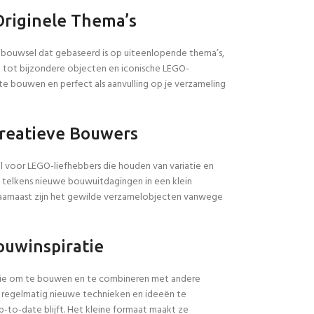
Originele Thema’s
bouwsel dat gebaseerd is op uiteenlopende thema’s,
 tot bijzondere objecten en iconische LEGO-
te bouwen en perfect als aanvulling op je verzameling
Creatieve Bouwers
l voor LEGO-liefhebbers die houden van variatie en
et telkens nieuwe bouwuitdagingen in een klein
Daarnaast zijn het gewilde verzamelobjecten vanwege
ouwinspiratie
iratie om te bouwen en te combineren met andere
m regelmatig nieuwe technieken en ideeën te
-to-date blijft. Het kleine formaat maakt ze