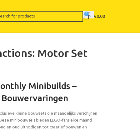
0
€
0.00
ctions: Motor Set
nthly Minibuilds –
r Bouwervaringen
lusieve kleine bouwsets die maandelijks verschijnen
s. Deze minibouwsels bieden LEGO-fans elke maand
jong en oud uitnodigen tot creatief bouwen en