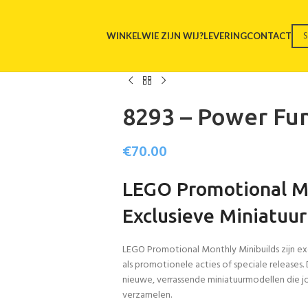
WINKEL
WIE ZIJN WIJ?
LEVERING
CONTACT
8293 – Power Fun
€
70.00
LEGO Promotional Mo
Exclusieve Miniatuu
LEGO Promotional Monthly Minibuilds zijn exc
als promotionele acties of speciale release
nieuwe, verrassende miniatuurmodellen die 
verzamelen.