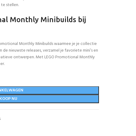
e stellen.
l Monthly Minibuilds bij
Promotional Monthly Minibuilds waarmee je je collectie
 de nieuwste releases, verzamel je favoriete mini’s en
creatieve ontwerpen. Met LEGO Promotional Monthly
er.
NKELWAGEN
KOOP NU
s