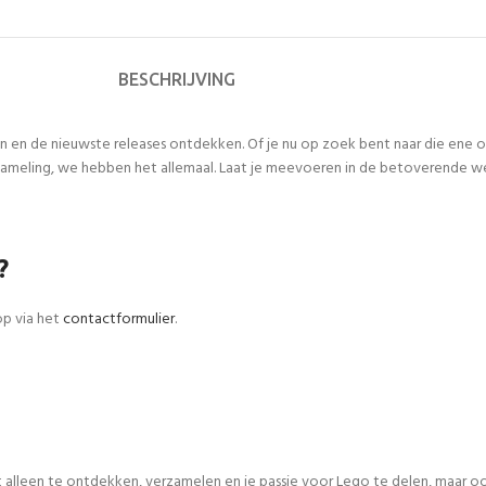
BESCHRIJVING
n en de nieuwste releases ontdekken. Of je nu op zoek bent naar die ene
meling, we hebben het allemaal. Laat je meevoeren in de betoverende werel
?
op via het
contactformulier
.
iet alleen te ontdekken, verzamelen en je passie voor Lego te delen, maar