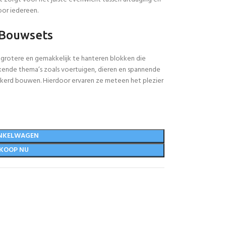
oor iedereen.
 Bouwsets
 grotere en gemakkelijk te hanteren blokken die
akkende thema’s zoals voertuigen, dieren en spannende
ekerd bouwen. Hierdoor ervaren ze meteen het plezier
NKELWAGEN
KOOP NU