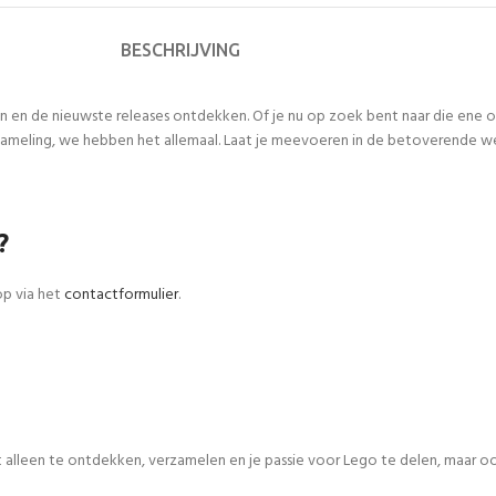
BESCHRIJVING
n en de nieuwste releases ontdekken. Of je nu op zoek bent naar die ene
meling, we hebben het allemaal. Laat je meevoeren in de betoverende werel
?
op via het
contactformulier
.
iet alleen te ontdekken, verzamelen en je passie voor Lego te delen, maar