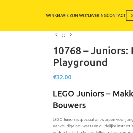
WINKEL
WIE ZIJN WIJ?
LEVERING
CONTACT
10768 – Juniors:
Playground
€
32.00
LEGO Juniors – Makk
Bouwers
LEGO Juniors is speciaal ontworpen voor jon
eenvoudige bouwsets en duidelijke instructi
gedoe fantastische modellen te bouwen. Het 