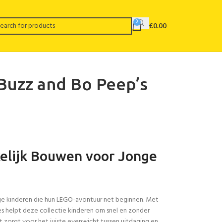
0
€
0.00
 Buzz and Bo Peep’s
elijk Bouwen voor Jonge
ge kinderen die hun LEGO-avontuur net beginnen. Met
es helpt deze collectie kinderen om snel en zonder
zorgt voor het juiste evenwicht tussen uitdaging en