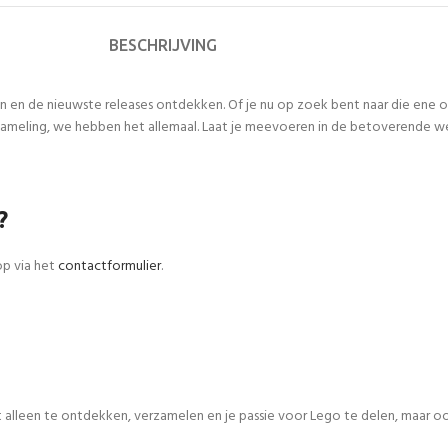
BESCHRIJVING
n en de nieuwste releases ontdekken. Of je nu op zoek bent naar die ene
meling, we hebben het allemaal. Laat je meevoeren in de betoverende werel
?
op via het
contactformulier
.
iet alleen te ontdekken, verzamelen en je passie voor Lego te delen, maar