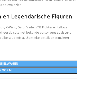
s bouwplezier.
 en Legendarische Figuren
on, X-Wing, Darth Vader’s TIE Fighter en talloze
neer de sets met bekende personages zoals Luke
. Elke set biedt authentieke details en stimuleert
NKELWAGEN
KOOP NU