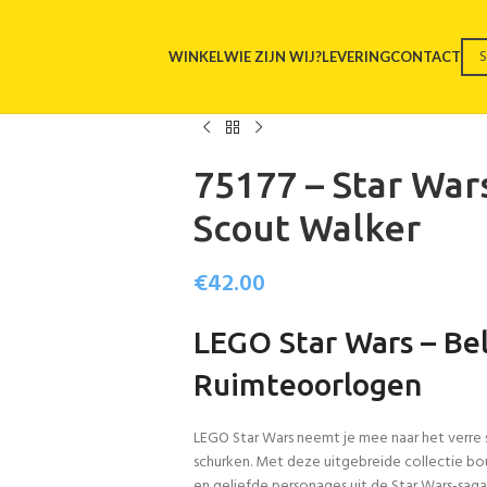
WINKEL
WIE ZIJN WIJ?
LEVERING
CONTACT
75177 – Star War
Scout Walker
€
42.00
LEGO Star Wars – Bel
Ruimteoorlogen
LEGO Star Wars neemt je mee naar het verre 
schurken. Met deze uitgebreide collectie bo
en geliefde personages uit de Star Wars-saga