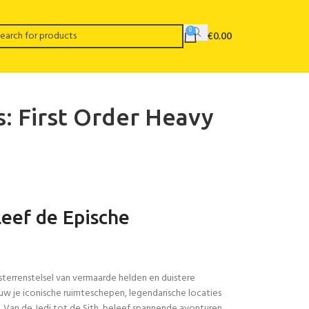
0
€
0.00
s: First Order Heavy
eef de Epische
sterrenstelsel van vermaarde helden en duistere
uw je iconische ruimteschepen, legendarische locaties
. Van de Jedi tot de Sith, beleef spannende avonturen