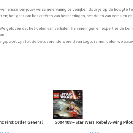
even ernaar om jouw verzamelervaring te verrijken door je op de hoogte te
tten; het gaat om het creëren van herinneringen, het delen van verhalen 
We geloven dat het delen van verhalen, herinneringen en expertise de ker
om.
egangspoort zijn tot de betoverende wereld van Lego. Samen delen we passie
s: First Order General
5004408 – Star Wars: Rebel A-wing Pilot