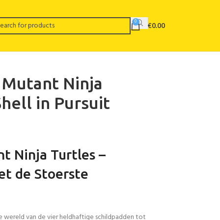
0
€
0.00
 Mutant Ninja
hell in Pursuit
 Ninja Turtles –
et de Stoerste
 wereld van de vier heldhaftige schildpadden tot