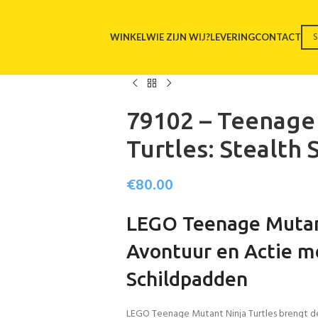
WINKEL
WIE ZIJN WIJ?
LEVERING
CONTACT
79102 – Teenage
Turtles: Stealth S
€
80.00
LEGO Teenage Mutant
Avontuur en Actie m
Schildpadden
LEGO Teenage Mutant Ninja Turtles brengt de