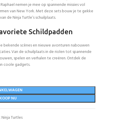
n Raphael nemen je mee op spannende missies vol
ermen van New York. Met deze sets bouw je te gekke
 de Ninja Turtle’s schuilplaats.
avoriete Schildpadden
 je bekende scènes en nieuwe avonturen nabouwen
aties. Van de schuilplaats in de riolen tot spannende
bouwen, spelen en verhalen te creëren. Ontdek de
un coole gadgets.
NKELWAGEN
KOOP NU
Ninja Turtles